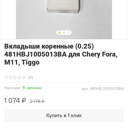
Вкладыши коренные (0.25)
481HBJ1005013BA для Chery Fora,
M11, Tiggo
(0)
Наличие:
В наличии
арт.
481HBJ1005013BA
1 074 ₽
2 176 ₽
Купить в 1 клик