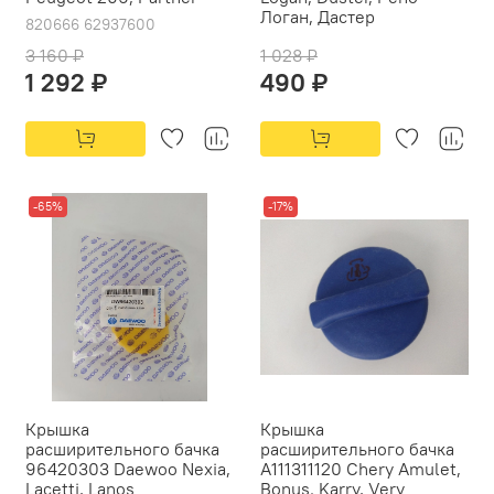
Логан, Дастер
820666 62937600
3 160 ₽
1 028 ₽
1 292 ₽
490 ₽
-65%
-17%
Крышка
Крышка
расширительного бачка
расширительного бачка
96420303 Daewoo Nexia,
A111311120 Chery Amulet,
Lacetti, Lanos
Bonus. Karry, Very