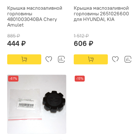
Крышка маслозаливной
Крышка маслозаливной
горловины
горловины 2651026600
4801003040BA Chery
для HYUNDAI, KIA
Amulet
885 ₽
1 512 ₽
444 ₽
606 ₽
-61%
-15%