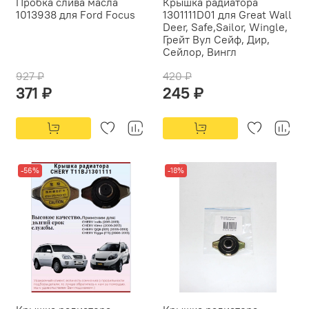
Пробка слива масла
Крышка радиатора
1013938 для Ford Focus
1301111D01 для Great Wall
Deer, Safe,Sailor, Wingle,
Грейт Вул Сейф, Дир,
Сейлор, Вингл
927 ₽
420 ₽
371 ₽
245 ₽
-56%
-18%