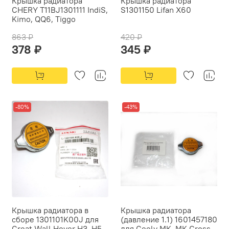
Крышка радиатора
Крышка радиатора
CHERY T11BJ1301111 IndiS,
S1301150 Lifan X60
Kimo, QQ6, Tiggo
863 ₽
420 ₽
378 ₽
345 ₽
-80%
-43%
Крышка радиатора в
Крышка радиатора
сборе 1301101K00J для
(давление 1.1) 1601457180
Great Wall Hover Н3, Н5,
для Geely MK, MK Cross,