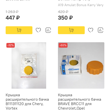
A19 Amulet Bonus Karry Very
1 263 ₽
420 ₽
447 ₽
350 ₽
-32%
-66%
Крышка
Крышка
расширительного бачка
расширительного бачка
B111311120 для Chery,
BRAVE BRCC11 для
Vortex
Chevrolet,Opel