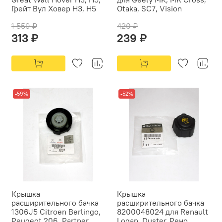
Грейт Вул Ховер Н3, Н5
Otaka, SC7, Vision
1 559 ₽
420 ₽
313 ₽
239 ₽
-59%
-52%
Крышка
Крышка
расширительного бачка
расширительного бачка
1306J5 Citroen Berlingo,
8200048024 для Renault
Peugeot 206, Partner
Logan, Duster, Рено