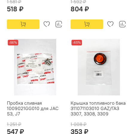
1 581 ₽
1 592 ₽
518 ₽
804 ₽
-56%
-65%
Пробка сливная
Крышка топливного бака
1009021GG010 для JAC
311071103010 GAZ/ГАЗ
S3, J7
3307, 3308, 3309
1 251 ₽
1 008 ₽
547 ₽
353 ₽