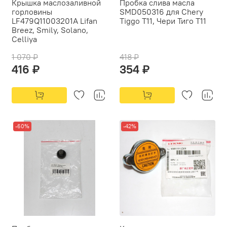
Крышка маслозаливной
Пробка слива масла
горловины
SMD050316 для Chery
LF479Q11003201A Lifan
Tiggo T11, Чери Тиго T11
Breez, Smily, Solano,
Celliya
1 070 ₽
418 ₽
416 ₽
354 ₽
-60%
-42%