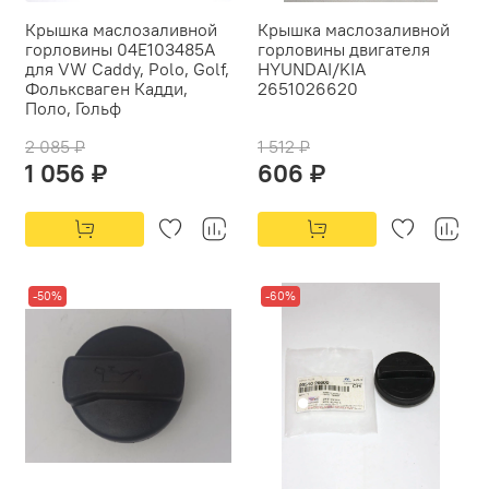
Крышка маслозаливной
Крышка маслозаливной
горловины 04E103485A
горловины двигателя
для VW Caddy, Polo, Golf,
HYUNDAI/KIA
Фольксваген Кадди,
2651026620
Поло, Гольф
2 085 ₽
1 512 ₽
1 056 ₽
606 ₽
-50%
-60%