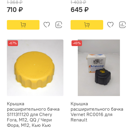
1 368 ₽
1 403 ₽
710 ₽
645 ₽
-67%
-49%
Крышка
Крышка
расширительного бачка
расширительного бачка
S111311120 для Chery
Vernet RC0016 для
Fora, M12, QQ / Чери
Renault
Фора, М12, Кью Кью