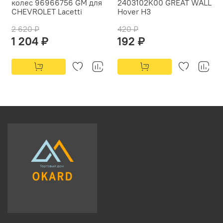
колес 96966756 GM для
2403102K00 GREAT WALL
CHEVROLET Lacetti
Hover H3
2 620 ₽
420 ₽
1 204 ₽
192 ₽