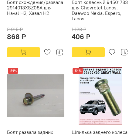
Болт схождения/развала
Болт колесный 94501733
2914013XSZ08A для
для Chevrolet Lanos,
Haval H2, Хавал Н2
Daewoo Nexia, Espero,
Lanos
2 015 ₽
1 123 ₽
868 ₽
406 ₽
-54%
-54%
Болт развала задних
Шпилька заднего колеса