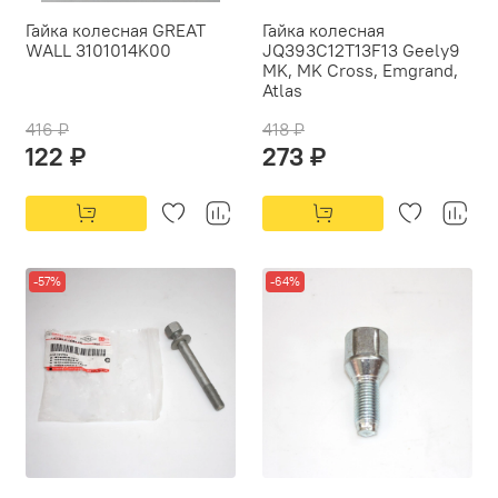
Гайка колесная GREAT
Гайка колесная
WALL 3101014K00
JQ393C12T13F13 Geely9
MK, MK Cross, Emgrand,
Atlas
416 ₽
418 ₽
122 ₽
273 ₽
-57%
-64%