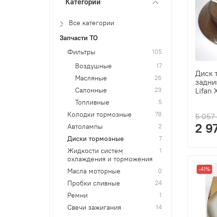
Категории
Все категории
Запчасти ТО
Фильтры
105
Воздушные
17
Диск 
Масляные
26
задни
Салонные
23
Lifan
Топливные
5
Колодки тормозные
78
5 057
2 9
Автолампы
2
Диски тормозные
7
Жидкости систем
1
охлаждения и торможения
-41%
Масла моторные
0
Пробки сливные
24
Ремни
1
Свечи зажигания
14