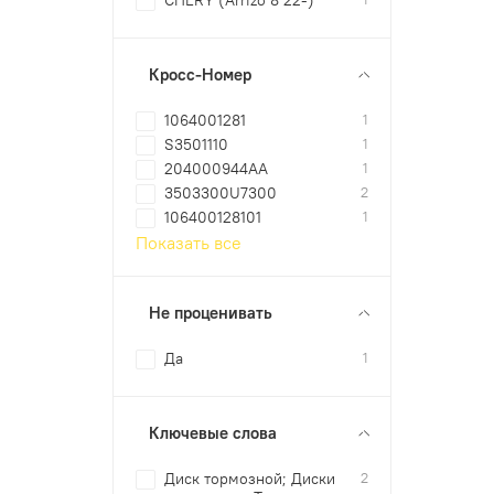
Кросс-Номер
1064001281
1
S3501110
1
204000944AA
1
3503300U7300
2
106400128101
1
Показать все
Не проценивать
Да
1
Ключевые слова
Диск тормозной; Диски
2