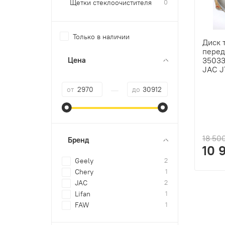
Щетки стеклоочистителя
0
Только в наличии
Диск 
перед
Цена
3503
JAC J
—
от
до
18 50
Бренд
10 
Geely
2
Chery
1
JAC
2
Lifan
1
FAW
1