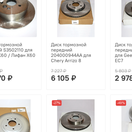
тормозной
Диск тормозной
Диск т
й S3502110 для
передний
передн
 X60 / Лифан X60
204000944AA для
для Ge
Chery Arrizo 8
EC7
 ₽
7 227 ₽
5 803 ₽
70 ₽
6 105 ₽
2 97
-27%
-49%