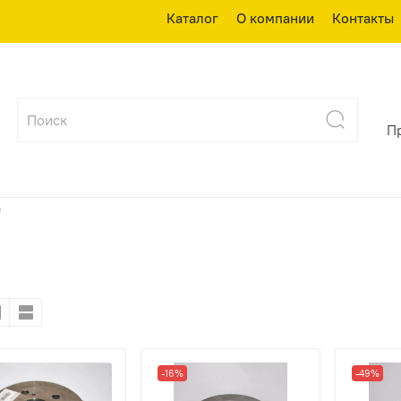
Каталог
О компании
Контакты
П
е
-16%
-49%