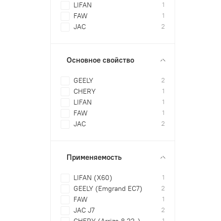
LIFAN
1
FAW
1
JAC
2
Основное свойство
GEELY
2
CHERY
1
LIFAN
1
FAW
1
JAC
2
Применяемость
LIFAN (X60)
1
GEELY (Emgrand EC7)
2
FAW
1
JAC J7
2
CHERY (Arrizo 8 22-)
1