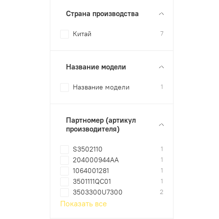
Страна производства
Китай
7
Название модели
Название модели
1
Партномер (артикул
производителя)
S3502110
1
204000944AA
1
1064001281
1
3501111QC01
1
3503300U7300
2
Показать все