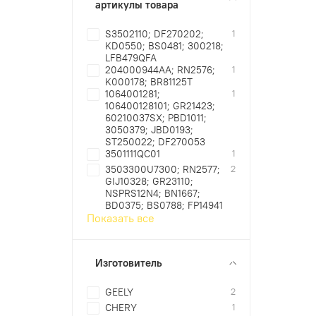
артикулы товара
S3502110; DF270202;
1
KD0550; BS0481; 300218;
LFB479QFA
204000944AA; RN2576;
1
K000178; BR81125T
1064001281;
1
106400128101; GR21423;
60210037SX; PBD1011;
3050379; JBD0193;
ST250022; DF270053
3501111QC01
1
3503300U7300; RN2577;
2
GIJ10328; GR23110;
NSPRS12N4; BN1667;
BD0375; BS0788; FP14941
Показать все
Изготовитель
GEELY
2
CHERY
1