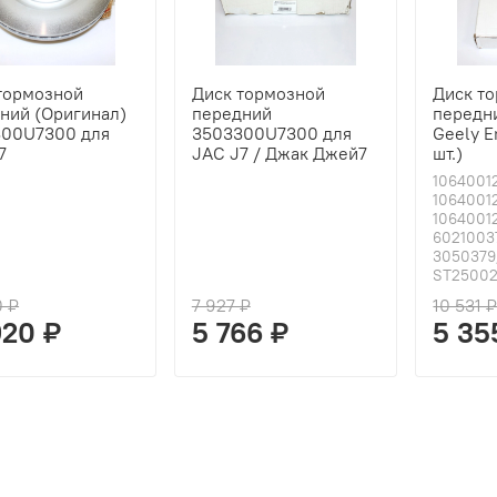
тормозной
Диск тормозной
Диск т
ний (Оригинал)
передний
передн
300U7300 для
3503300U7300 для
Geely E
7
JAC J7 / Джак Джей7
шт.)
1064001
10640012
10640012
6021003
3050379
ST25002
0 ₽
7 927 ₽
10 531 
920 ₽
5 766 ₽
5 35