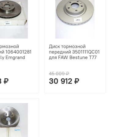
ормозной
Диск тормозной
ий 1064001281
передний 3501111QC01
ely Emgrand
для FAW Bestune T77
45 009 ₽
8 ₽
30 912 ₽