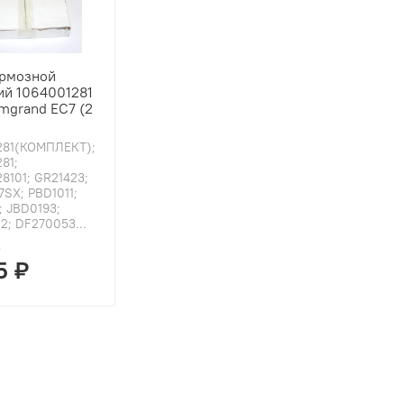
ормозной
ий 1064001281
mgrand EC7 (2
281(КОМПЛЕКТ);
81;
8101; GR21423;
7SX; PBD1011;
; JBD0193;
2; DF270053...
₽
5 ₽