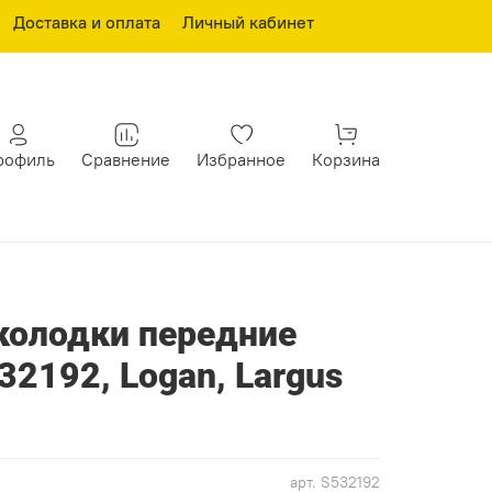
Доставка и оплата
Личный кабинет
рофиль
Сравнение
Избранное
Корзина
колодки передние
2192, Logan, Largus
арт.
S532192