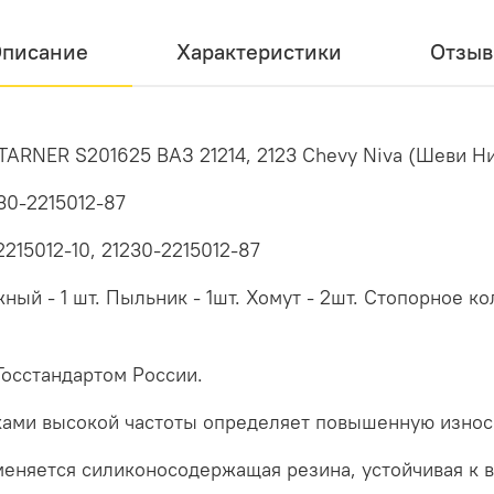
писание
Характеристики
Отзы
ARNER S201625 ВАЗ 21214, 2123 Chevy Niva (Шеви Н
30-2215012-87
2215012-10, 21230-2215012-87
й - 1 шт. Пыльник - 1шт. Хомут - 2шт. Стопорное коль
Госстандартом России.
ками высокой частоты определяет повышенную износ
еняется силиконосодержащая резина, устойчивая к в