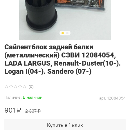
Сайлентблок задней балки
(металлический) СЭВИ 12084054,
LADA LARGUS, Renault-Duster(10-).
Logan I(04-). Sandero (07-)
(0)
Наличие:
В наличии
арт.
12084054
901 ₽
2 337 ₽
Купить в 1 клик