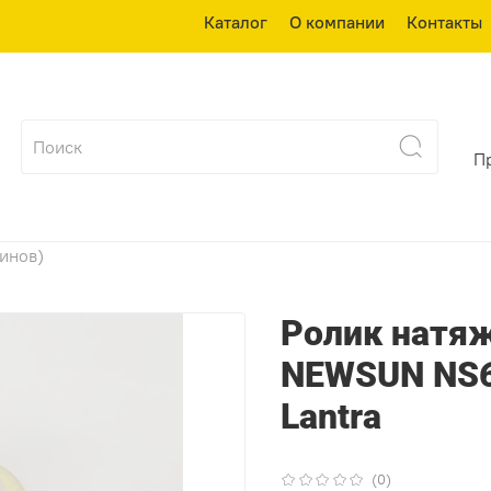
Каталог
О компании
Контакты
П
зинов)
Ролик натя
NEWSUN NS6
Lantra
(0)