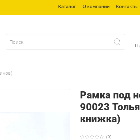
Каталог
О компании
Контакты
П
зинов)
Рамка под н
90023 Толья
книжка)
(0)