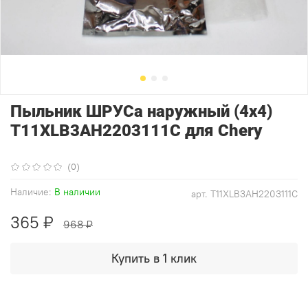
Пыльник ШРУСа наружный (4x4)
T11XLB3AH2203111C для Chery
(0)
Наличие:
В наличии
арт.
T11XLB3AH2203111C
365 ₽
968 ₽
Купить в 1 клик