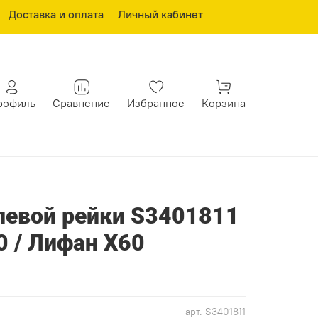
Доставка и оплата
Личный кабинет
рофиль
Сравнение
Избранное
Корзина
левой рейки S3401811
0 / Лифан Х60
арт.
S3401811