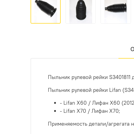
О
Пыльник рулевой рейки S3401811 д
Пыльник рулевой рейки Lifan (S3
- Lifan X60 / Лифан Х60 (201
- Lifan X70 / Лифан Х70;
Применяемость детали/агрегата н