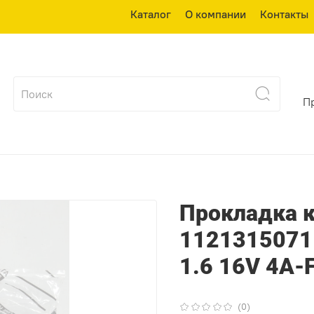
Каталог
О компании
Контакты
П
Прокладка 
1121315071 T
1.6 16V 4A-
(0)