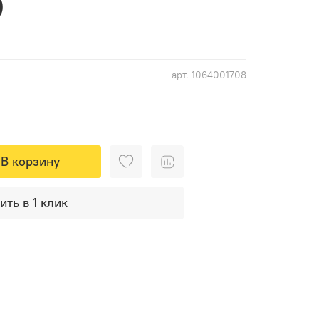
)
арт.
1064001708
В корзину
ить в 1 клик