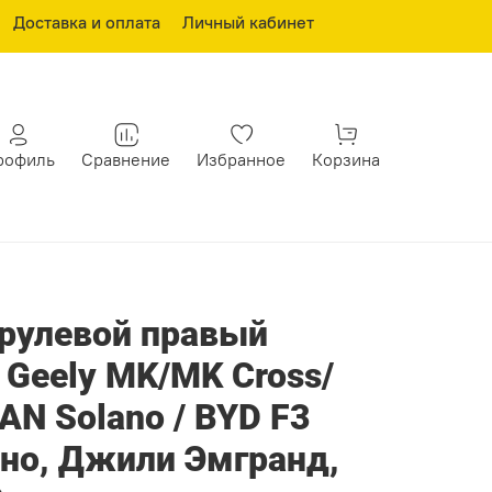
Доставка и оплата
Личный кабинет
рофиль
Сравнение
Избранное
Корзина
рулевой правый
Geely MK/MK Cross/
AN Solano / BYD F3
но, Джили Эмгранд,