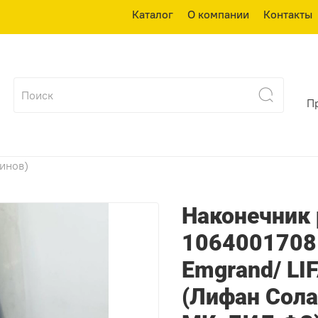
Каталог
О компании
Контакты
П
зинов)
Наконечник 
1064001708 
Emgrand/ LIF
(Лифан Сола