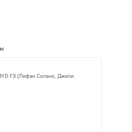
вы
 BYD F3 (Лифан Солано, Джили