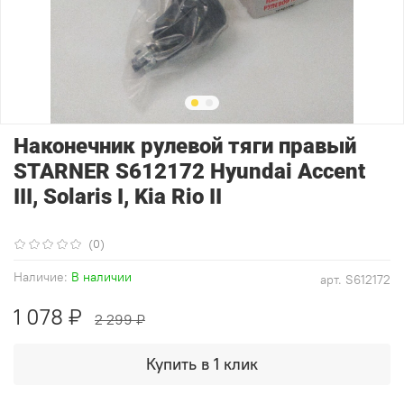
Наконечник рулевой тяги правый
STARNER S612172 Hyundai Accent
III, Solaris I, Kia Rio II
(0)
Наличие:
В наличии
арт.
S612172
1 078 ₽
2 299 ₽
Купить в 1 клик