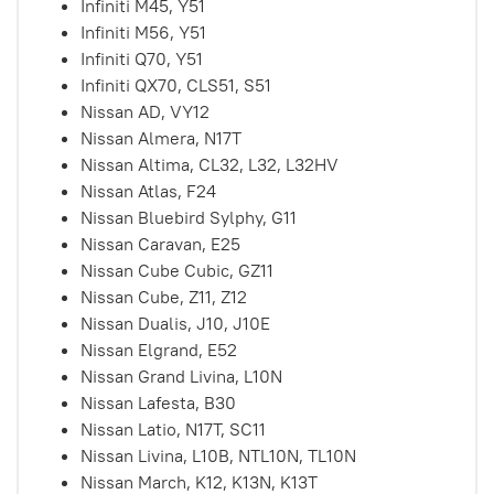
Infiniti M45,
Y51
Infiniti M56,
Y51
Infiniti Q70,
Y51
Infiniti QX70,
CLS51, S51
Nissan AD,
VY12
Nissan Almera,
N17T
Nissan Altima,
CL32, L32, L32HV
Nissan Atlas,
F24
Nissan Bluebird Sylphy,
G11
Nissan Caravan,
E25
Nissan Cube Cubic,
GZ11
Nissan Cube,
Z11, Z12
Nissan Dualis,
J10, J10E
Nissan Elgrand,
E52
Nissan Grand Livina,
L10N
Nissan Lafesta,
B30
Nissan Latio,
N17T, SC11
Nissan Livina,
L10B, NTL10N, TL10N
Nissan March,
K12, K13N, K13T