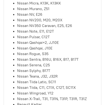
Nissan Micra,
K13K, K13KK
Nissan Murano,
Z51
Nissan NV,
E26
Nissan NV200,
M20, M20X
Nissan NV350 Caravan,
E25, E26
Nissan Note,
E11, E12T
Nissan Pulsar,
C12T
Nissan Qashqai+2,
JJ10E
Nissan Qashqai,
J10E
Nissan Rogue,
S35
Nissan Sentra,
B16U, B16X, B17, B17T
Nissan Serena,
C25
Nissan Sylphy,
B17T
Nissan Teana,
J32, J32R
Nissan Tiida Latio,
SC11
Nissan Tiida,
C11, C11X, C12T, SC11X
Nissan Wingroad,
Y12
Nissan X-Trail,
T31, T31N, T31P, T31R, T31Z
Renault Kadjar