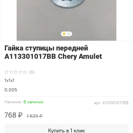
Гайка ступицы передней
A113301017BB Chery Amulet
(0)
1x1x1
0.005
Наличие:
В наличии
арт.
A113301017BB
768 ₽
1 629 ₽
Купить в 1 клик