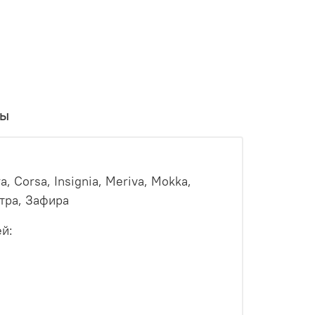
вы
 Corsa, Insignia, Meriva, Mokka,
ктра, Зафира
ей: