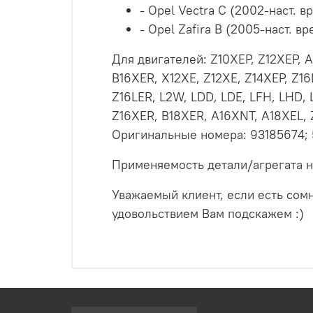
- Opel Vectra C (2002-наст. в
- Opel Zafira B (2005-наст. в
Для двигателей:
Z10XEP, Z12XEP, 
B16XER, X12XE, Z12XE, Z14XEP, Z16
Z16LER, L2W, LDD, LDE, LFH, LHD, 
Z16XER, B18XER, A16XNT, A18XEL, 
Оригинальные номера: 93185674; 
Применяемость детали/агрегата н
Уважаемый клиент, если есть сомн
удовольствием Вам подскажем :)