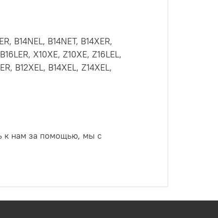
ER, B14NEL, B14NET, B14XER,
 B16LER, X10XE, Z10XE, Z16LEL,
XER, B12XEL, B14XEL, Z14XEL,
ь к нам за помощью, мы с