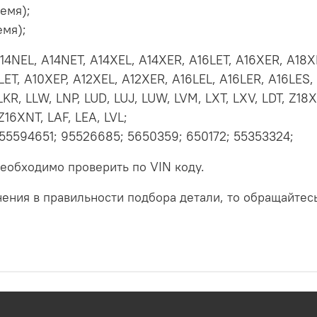
ремя);
ремя);
A14NEL, A14NET, A14XEL, A14XER, A16LET, A16XER, A18X
LET, A10XEP, A12XEL, A12XER, A16LEL, A16LER, A16LES,
LKR, LLW, LNP, LUD, LUJ, LUW, LVM, LXT, LXV, LDT, Z18
Z16XNT, LAF, LEA, LVL;
55594651; 95526685; 5650359; 650172; 55353324;
еобходимо проверить по VIN коду.
ения в правильности подбора детали, то обращайтес