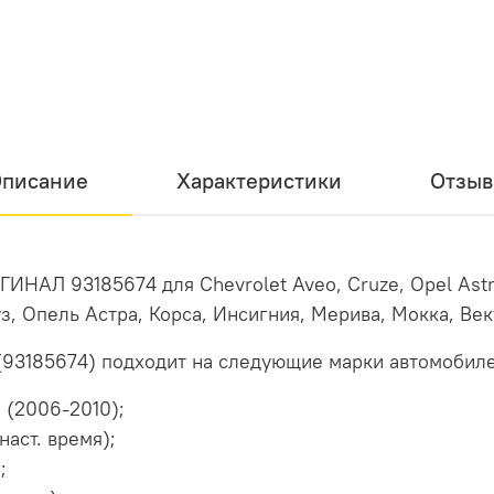
писание
Характеристики
Отзы
НАЛ 93185674 для Chevrolet Aveo, Cruze, Opel Astra,
уз, Опель Астра, Корса, Инсигния, Мерива, Мокка, Ве
(93185674) подходит на следующие марки автомобил
) (2006-2010);
наст. время);
);