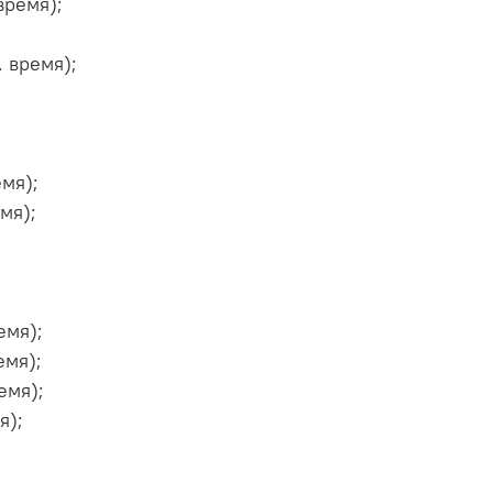
 время);
т. время);
емя);
емя);
ремя);
ремя);
ремя);
мя);