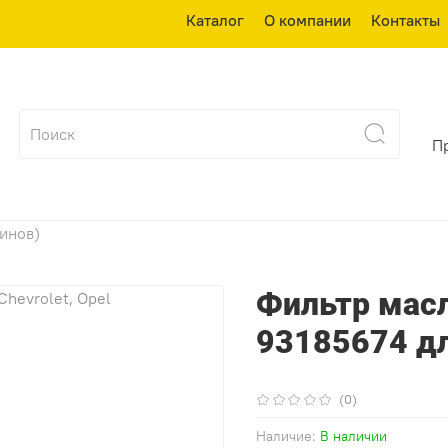
Каталог
О компании
Контакты
П
зинов)
Фильтр мас
93185674 для
(0)
Наличие:
В наличии