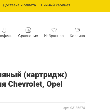
Доставка и оплата
Личный кабинет
рофиль
Сравнение
Избранное
Корзина
ляный (картридж)
 Chevrolet, Opel
арт.
93185674