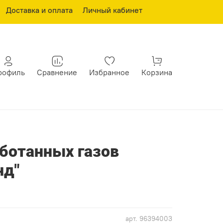
Доставка и оплата
Личный кабинет
рофиль
Сравнение
Избранное
Корзина
ботанных газов
нд"
арт.
96394003