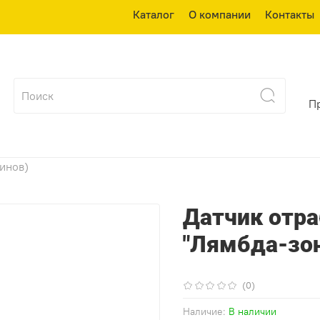
Каталог
О компании
Контакты
П
зинов)
Датчик отра
"Лямбда-зо
(0)
Наличие:
В наличии