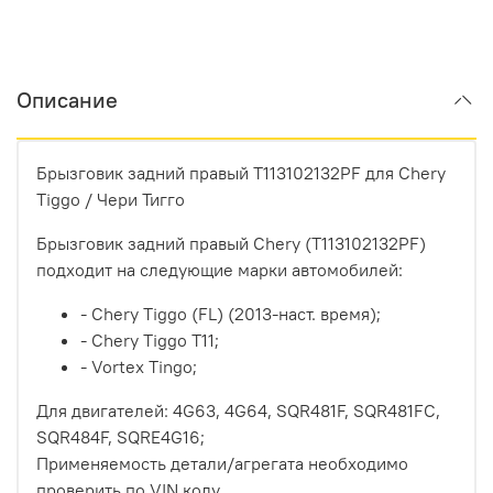
Описание
Брызговик задний правый T113102132PF для Chery
Tiggo / Чери Тигго
Брызговик задний правый Chery (T113102132PF)
подходит на следующие марки автомобилей:
- Chery Tiggo (FL) (2013-наст. время);
- Chery Tiggo T11;
- Vortex Tingo;
Для двигателей:
4G63, 4G64, SQR481F, SQR481FC,
SQR484F, SQRE4G16;
Применяемость детали/агрегата необходимо
проверить по VIN коду.